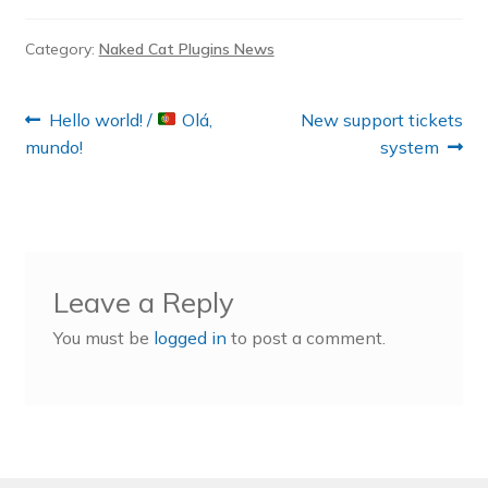
Category:
Naked Cat Plugins News
Post
Previous
Next
Hello world! /
Olá,
New support tickets
post:
post:
mundo!
system
navigation
Leave a Reply
You must be
logged in
to post a comment.