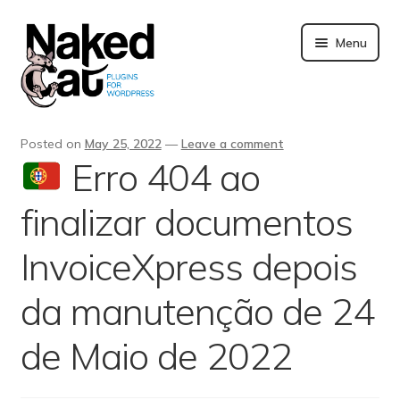
Skip
to
Menu
content
Plugins
Posted on
May 25, 2022
—
Leave a comment
Erro 404 ao
About us
finalizar documentos
Blog
InvoiceXpress depois
Merchandising
da manutenção de 24
Technical support
de Maio de 2022
Doc. and FAQ