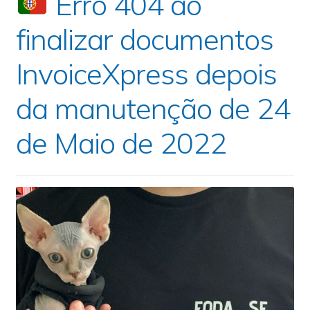
Erro 404 ao
finalizar documentos
InvoiceXpress depois
da manutenção de 24
de Maio de 2022