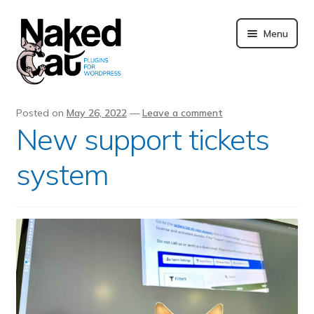
Skip
to
Menu
content
Plugins
Posted on
May 26, 2022
—
Leave a comment
New support tickets
About us
system
Blog
Merchandising
Technical support
Doc. and FAQ